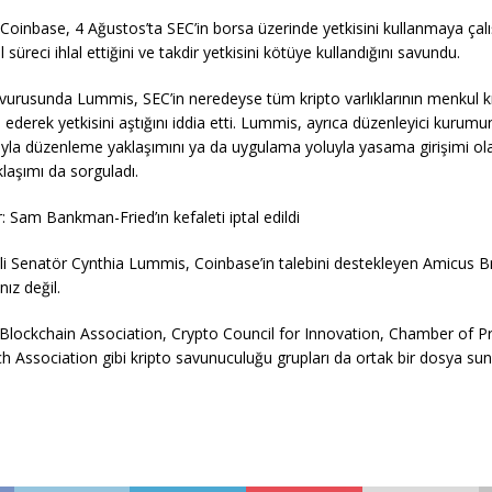
 Coinbase, 4 Ağustos’ta SEC’in borsa üzerinde yetkisini kullanmaya çalış
l süreci ihlal ettiğini ve takdir yetkisini kötüye kullandığını savundu.
rusunda Lummis, SEC’in neredeyse tüm kripto varlıklarının menkul 
 ederek yetkisini aştığını iddia etti. Lummis, ayrıca düzenleyici kurum
yla düzenleme yaklaşımını ya da uygulama yoluyla yasama girişimi ol
klaşımı da sorguladı.
lir: Sam Bankman-Fried’ın kefaleti iptal edildi
li Senatör Cynthia Lummis, Coinbase’in talebini destekleyen Amicus Bri
ız değil.
Blockchain Association, Crypto Council for Innovation, Chamber of P
Association gibi kripto savunuculuğu grupları da ortak bir dosya sun