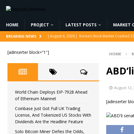
HOME
PROJECT
LATEST POSTS
MARKET C
[ August 6, 2026 ]
Korea’s Stock Market Crashed 3
BREAKING NEWS
[ August 6, 2026 ]
World Chain Deploys EIP-7928 
[adinserter block=”1″]
HOME
[ August 6, 2026 ]
Coinbase Just Got Full UK Tradi
Feature
CRYPTOCURRENCY
ABD’l
[ August 6, 2026 ]
Solo Bitcoin Miner Defies the 
[ August 6, 2026 ]
Putin Signs Russia Crypto Bill In
August 12,
World Chain Deploys EIP-7928 Ahead
of Ethereum Mainnet
[adinserter bl
Coinbase Just Got Full UK Trading
License, And Tokenized US Stocks With
Dividends Are the Headline Feature
Solo Bitcoin Miner Defies the Odds,