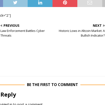
ock=”2″]
PREVIOUS
NEXT
Law Enforcement Battles Cyber
Historic Lows in Altcoin Market: A
Threats
Bullish Indicator?
BE THE FIRST TO COMMENT
 Reply
ogged in
to post a comment.