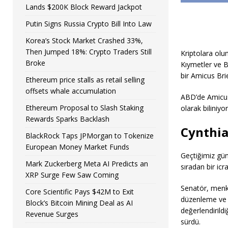
Lands $200K Block Reward Jackpot
Putin Signs Russia Crypto Bill Into Law
Korea’s Stock Market Crashed 33%,
Then Jumped 18%: Crypto Traders Still
Kriptolara olu
Broke
Kıymetler ve B
bir Amicus Bri
Ethereum price stalls as retail selling
offsets whale accumulation
ABD’de Amicus 
Ethereum Proposal to Slash Staking
olarak biliniyo
Rewards Sparks Backlash
Cynthia
BlackRock Taps JPMorgan to Tokenize
European Money Market Funds
Geçtiğimiz gü
Mark Zuckerberg Meta AI Predicts an
sıradan bir icr
XRP Surge Few Saw Coming
Senatör, menkul
Core Scientific Pays $42M to Exit
düzenleme ve d
Block’s Bitcoin Mining Deal as AI
değerlendirildi
Revenue Surges
sürdü.