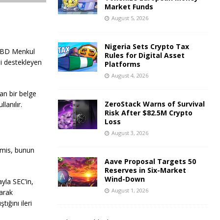
Market Funds
August 5, 2026
Nigeria Sets Crypto Tax
 ABD Menkul
Rules for Digital Asset
ni destekleyen
Platforms
August 4, 2026
an bir belge
ZeroStack Warns of Survival
lanılır.
Risk After $82.5M Crypto
Loss
August 3, 2026
mis, bunun
Aave Proposal Targets 50
Reserves in Six-Market
Wind-Down
ayla SEC’in,
August 1, 2026
larak
ığını ileri