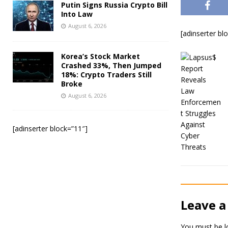
Putin Signs Russia Crypto Bill
Into Law
August 6, 2026
[adinserter bl
Korea’s Stock Market
Crashed 33%, Then Jumped
18%: Crypto Traders Still
Broke
August 6, 2026
[adinserter block=”11″]
Leave a
You must be
l