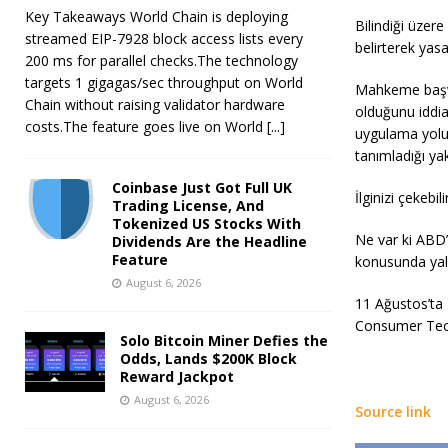
Key Takeaways World Chain is deploying
Bilindiği üzere
streamed EIP-7928 block access lists every
belirterek yasa
200 ms for parallel checks.The technology
targets 1 gigagas/sec throughput on World
Mahkeme başvu
Chain without raising validator hardware
olduğunu iddia
costs.The feature goes live on World
[...]
uygulama yolu
tanımladığı ya
Coinbase Just Got Full UK
İlginizi çekebi
Trading License, And
Tokenized US Stocks With
Ne var ki ABD’
Dividends Are the Headline
Feature
konusunda yaln
August 6, 2026
11 Ağustos’ta 
Consumer Tech 
Solo Bitcoin Miner Defies the
Odds, Lands $200K Block
Reward Jackpot
August 6, 2026
Source link