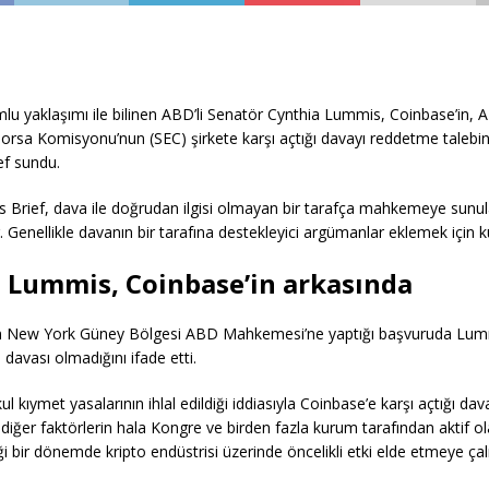
mlu yaklaşımı ile bilinen ABD’li Senatör Cynthia Lummis, Coinbase’in,
orsa Komisyonu’nun (SEC) şirkete karşı açtığı davayı reddetme talebi
ef sundu.
Brief, dava ile doğrudan ilgisi olmayan bir tarafça mahkemeye sunul
r. Genellikle davanın bir tarafına destekleyici argümanlar eklemek için kul
 Lummis, Coinbase’in arkasında
n New York Güney Bölgesi ABD Mahkemesi’ne yaptığı başvuruda Lum
a davası olmadığını ifade etti.
 kıymet yasalarının ihlal edildiği iddiasıyla Coinbase’e karşı açtığı dav
iğer faktörlerin hala Kongre ve birden fazla kurum tarafından aktif o
ği bir dönemde kripto endüstrisi üzerinde öncelikli etki elde etmeye çalışt