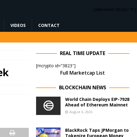
[adinserter block=”4″]
VIDEOS
CONTACT
REAL TIME UPDATE
[mcrypto id=”3823″]
ek
Full Marketcap List
BLOCKCHAIN NEWS
World Chain Deploys EIP-7928
Ahead of Ethereum Mainnet
August 6, 2026
BlackRock Taps JPMorgan to
Tokenize European Money