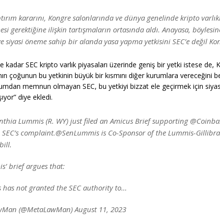
ırım kararını, Kongre salonlarında ve dünya genelinde kripto varlıkl
i gerektiğine ilişkin tartışmaların ortasında aldı. Anayasa, böylesin
 siyasi öneme sahip bir alanda yasa yapma yetkisini SEC’e değil Kon
 kadar SEC kripto varlık piyasaları üzerinde geniş bir yetki istese de, 
nın çoğunun bu yetkinin büyük bir kısmını diğer kurumlara vereceğini bel
umdan memnun olmayan SEC, bu yetkiyi bizzat ele geçirmek için siyas
ıyor” diye ekledi.
nthia Lummis (R. WY) just filed an Amicus Brief supporting @Coinba
e SEC’s complaint.@SenLummis is Co-Sponsor of the Lummis-Gillibr
ill.
’ brief argues that:
s has not granted the SEC authority to…
Man (@MetaLawMan) August 11, 2023