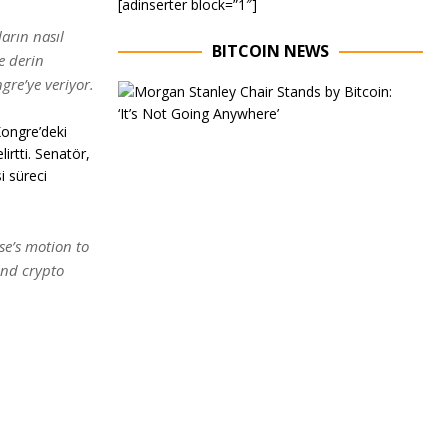
[adinserter block=”1″]
arın nasıl
BITCOIN NEWS
e derin
gre’ye veriyor.
E
x
e
Kongre’deki
c
irtti. Senatör,
u
i süreci
t
i
v
e
se’s motion to
C
and crypto
h
a
i
r
o
f
M
o
r
g