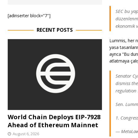
SEC bu yapt
[adinserter block=”7″]
düzenlenmes
ekonomik ve
RECENT POSTS
Lummis, her ne
yasa tasarıları
ayrıca “Bu dur
atlatmaya çalış
Senator Cy
dismiss th
regulation b
Sen. Lummis
World Chain Deploys EIP-7928
1. Congres
Ahead of Ethereum Mainnet
— MetaLaw
August 6, 2026